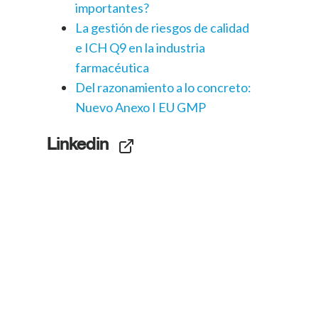
importantes?
La gestión de riesgos de calidad
e ICH Q9 en la industria
farmacéutica
Del razonamiento a lo concreto:
Nuevo Anexo I EU GMP
Linkedin