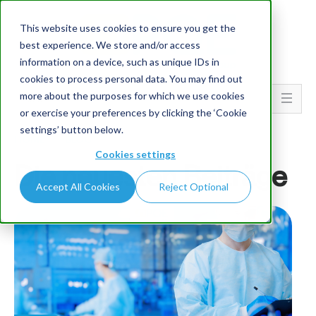
This website uses cookies to ensure you get the
best experience. We store and/or access
information on a device, such as unique IDs in
cookies to process personal data. You may find out
more about the purposes for which we use cookies
Go To...
or exercise your preferences by clicking the ‘Cookie
settings’ button below.
HOME
BLOG
Cookies settings
Die neuesten Beiträge
Accept All Cookies
Reject Optional