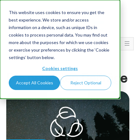
This website uses cookies to ensure you get the
best experience. We store and/or access
information on a device, such as unique IDs in
cookies to process personal data. You may find out
more about the purposes for which we use cookies
Go To...
or exercise your preferences by clicking the ‘Cookie
settings’ button below.
HOME
BLOG
Cookies settings
Die neuesten Beiträge
Accept All Cookies
Reject Optional