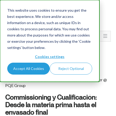
This website uses cookies to ensure you get the
best experience. We store and/or access
information on a device, such as unique IDs in
cookies to process personal data. You may find out
more about the purposes for which we use cookies
Go To...
or exercise your preferences by clicking the ‘Cookie
settings’ button below.
Cookies settings
Accept All Cookies
Reject Optional
Giuseppe Gallo
por Giuseppe Gallo CQV Manager & Associate Partner @
PQE Group
Commissioning y Cualificación:
Desde la materia prima hasta el
envasado final