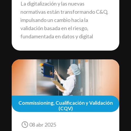
La digitalización y las nuevas
normativas están transformando C&Q,
impulsando un cambio hacia la
validación basada en el riesgo,
fundamentada en datos y digital
Commissioning, Cualificación y Validación
(CQV)
08 abr 2025