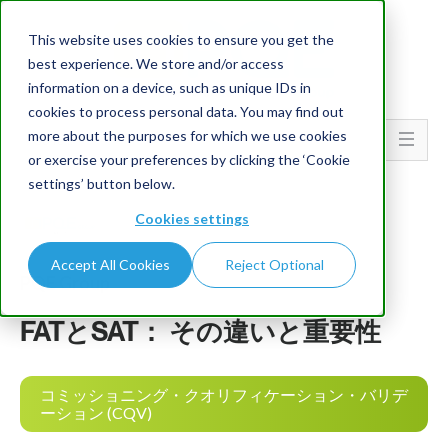
This website uses cookies to ensure you get the
best experience. We store and/or access
information on a device, such as unique IDs in
cookies to process personal data. You may find out
more about the purposes for which we use cookies
Go To...
or exercise your preferences by clicking the ‘Cookie
settings’ button below.
Cookies settings
Accept All Cookies
Reject Optional
PQE Group
FATとSAT： その違いと重要性
コミッショニング・クオリフィケーション・バリデ
ーション (CQV)