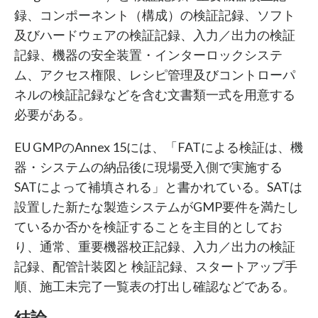
録、コンポーネント（構成）の検証記録、ソフト
及びハードウェアの検証記録、入力／出力の検証
記録、機器の安全装置・インターロックシステ
ム、アクセス権限、レシピ管理及びコントローパ
ネルの検証記録などを含む文書類一式を用意する
必要がある。
EU GMPのAnnex 15には、「FATによる検証は、機
器・システムの納品後に現場受入側で実施する
SATによって補填される」と書かれている。SATは
設置した新たな製造システムがGMP要件を満たし
ているか否かを検証することを主目的としてお
り、通常、重要機器校正記録、入力／出力の検証
記録、配管計装図と 検証記録、スタートアップ手
順、施工未完了一覧表の打出し確認などである。
結論