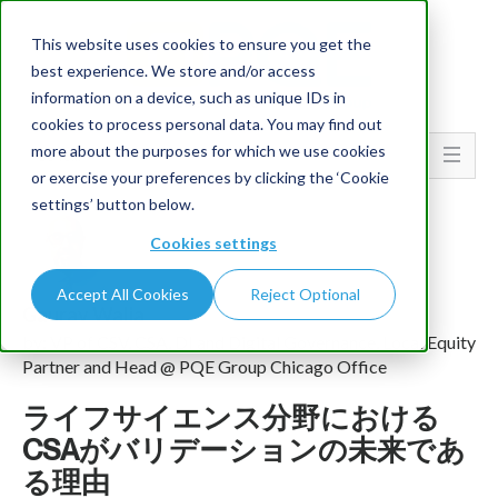
This website uses cookies to ensure you get the
best experience. We store and/or access
information on a device, such as unique IDs in
cookies to process personal data. You may find out
more about the purposes for which we use cookies
Go To...
or exercise your preferences by clicking the ‘Cookie
settings’ button below.
Cookies settings
Accept All Cookies
Reject Optional
Gaurav Walia
by: VP of CSV, CSA, DI and Digital Governance, Local Equity
Partner and Head @ PQE Group Chicago Office
ライフサイエンス分野における
CSAがバリデーションの未来であ
る理由