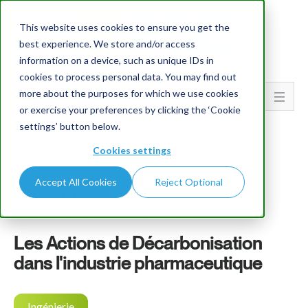
This website uses cookies to ensure you get the
best experience. We store and/or access
information on a device, such as unique IDs in
cookies to process personal data. You may find out
more about the purposes for which we use cookies
Go To...
or exercise your preferences by clicking the ‘Cookie
settings’ button below.
Cookies settings
Accept All Cookies
Reject Optional
PQE Group
par PQE Group & Techniconsult Group
Les Actions de Décarbonisation
dans l'industrie pharmaceutique
Ingénierie