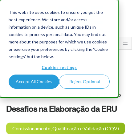
This website uses cookies to ensure you get the
best experience. We store and/or access
information on a device, such as unique IDs in
cookies to process personal data. You may find out
more about the purposes for which we use cookies
Go To...
or exercise your preferences by clicking the ‘Cookie
settings’ button below.
Cookies settings
Accept All Cookies
Reject Optional
Deivid Nogueira Rafael
por Deivid Nogueira Rafael, CQV Expert @PQE Group
Desafios na Elaboração da ERU
Comissionamento, Qualificação e Validação (CQV)