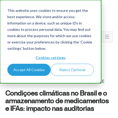
This website uses cookies to ensure you get the
best experience. We store and/or access
information on a device, such as unique IDs in
cookies to process personal data. You may find out
more about the purposes for which we use cookies
Go To...
or exercise your preferences by clicking the ‘Cookie
settings’ button below.
Cookies settings
Accept All Cookies
Reject Optional
Joyce Mandarino
por Joyce Mandarino , GMP Compliance Expert @PQE
Condições climáticas no Brasil e o
armazenamento de medicamentos
e IFAs: impacto nas auditorias