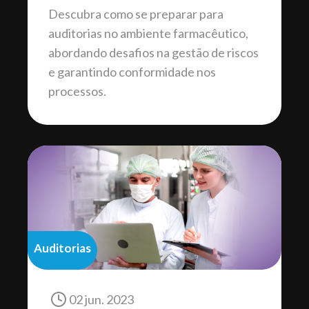
Descubra como se preparar para
auditorias no ambiente farmacêutico,
abordando desafios na gestão de riscos
e garantindo conformidade nos
processos.
Auditorias
02 jun. 2023