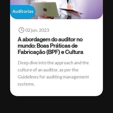
Auditorias
02 jun. 2023
A abordagem do auditor no
mundo: Boas Práticas de
Fabricação (BPF) e Cultura
Deep dive into the approach and the
culture of an auditor, as per the
Guidelines for auditing management
systems.