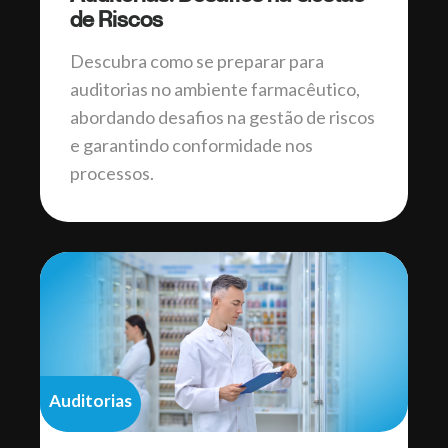
de Riscos
Descubra como se preparar para
auditorias no ambiente farmacêutico,
abordando desafios na gestão de riscos
e garantindo conformidade nos
processos.
Auditorias