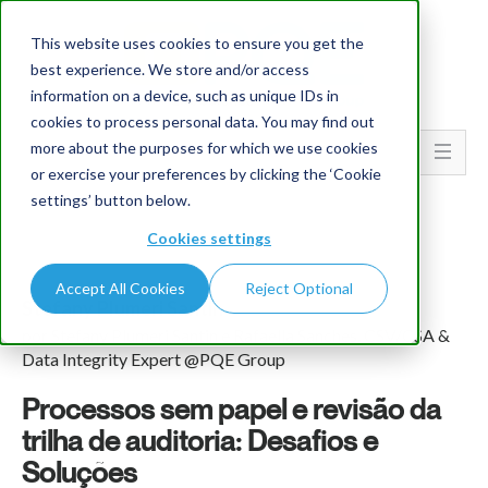
This website uses cookies to ensure you get the
best experience. We store and/or access
information on a device, such as unique IDs in
cookies to process personal data. You may find out
more about the purposes for which we use cookies
Go To...
or exercise your preferences by clicking the ‘Cookie
settings’ button below.
Cookies settings
Accept All Cookies
Reject Optional
Stefany Plumeri Santin
por Stefany Plumeri Santin e Rafaella Sanches, CSV/CSA &
Data Integrity Expert @PQE Group
Processos sem papel e revisão da
trilha de auditoria: Desafios e
Soluções