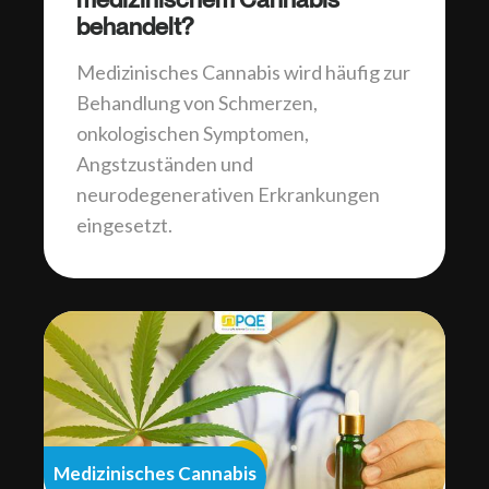
behandelt?
Medizinisches Cannabis wird häufig zur
Behandlung von Schmerzen,
onkologischen Symptomen,
Angstzuständen und
neurodegenerativen Erkrankungen
eingesetzt.
Medizinisches Cannabis