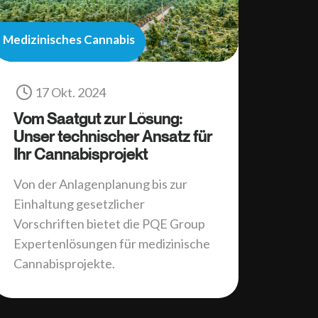
Medizinisches Cannabis
17 Okt. 2024
Vom Saatgut zur Lösung:
Unser technischer Ansatz für
Ihr Cannabisprojekt
Von der Anlagenplanung bis zur
Einhaltung gesetzlicher
Vorschriften bietet die PQE Group
Expertenlösungen für medizinische
Cannabisprojekte.