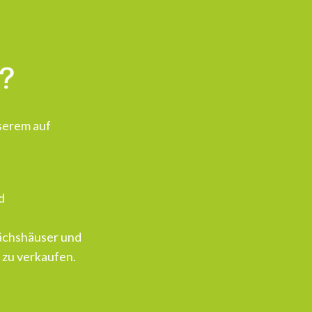
n?
serem auf
d
wächshäuser und
s zu verkaufen.