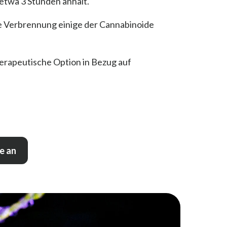
etwa 3 Stunden anhält.
te Verbrennung einige der Cannabinoide
herapeutische Option in Bezug auf
e an