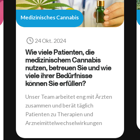
Medizinisches Cannabis
24 Okt. 2024
Wie viele Patienten, die
medizinischem Cannabis
nutzen, betreuen Sie und wie
viele ihrer Bedürfnisse
können Sie erfüllen?
Unser Team arbeitet eng mit Ärzten
zusammen und berät täglich
Patienten zu Therapien und
Arzneimittelwechselwirkungen