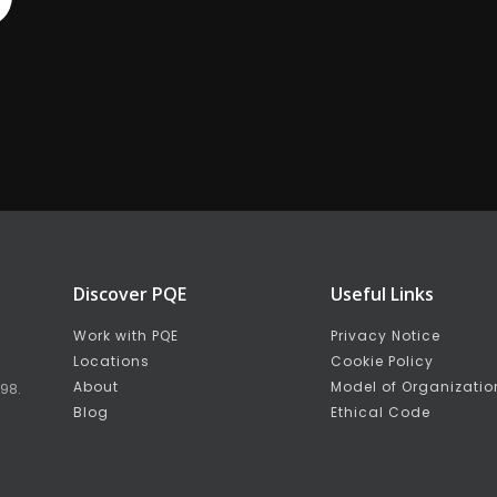
Discover PQE
Useful Links
Work with PQE
Privacy Notice
Locations
Cookie Policy
About
Model of Organizatio
998.
Blog
Ethical Code