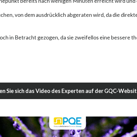
öhepunkt bereits nach wenigen Minuten erreicht wird und 
hen, von dem ausdrücklich abgeraten wird, da die direk
ch in Betracht gezogen, da sie zweifellos eine bessere t
en Sie sich das Video des Experten auf der GQC-Websit