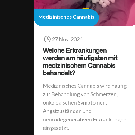
Medizinisches Cannabis
27 Nov. 2024
Welche Erkrankungen
werden am häufigsten mit
medizinischem Cannabis
behandelt?
Medizinisches Cannabis wird häufig
zur Behandlung von Schmerzen,
onkologischen Symptomen,
Angstzuständen und
neurodegenerativen Erkrankungen
eingesetzt.