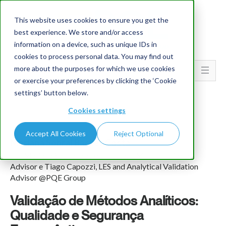
This website uses cookies to ensure you get the
best experience. We store and/or access
information on a device, such as unique IDs in
cookies to process personal data. You may find out
more about the purposes for which we use cookies
Go To...
or exercise your preferences by clicking the ‘Cookie
settings’ button below.
Cookies settings
Accept All Cookies
Reject Optional
Mariana Sobral Backes Costa
por Mariana Sobral Backes Costa, GMP Compliance
Advisor e Tiago Capozzi, LES and Analytical Validation
Advisor @PQE Group
Validação de Métodos Analíticos:
Qualidade e Segurança