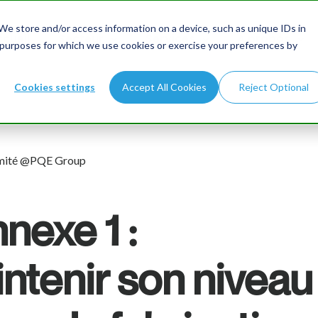
e store and/or access information on a device, such as unique IDs in
cueil
Secteur
Services
A propos
 purposes for which we use cookies or exercise your preferences by
Cookies settings
Accept All Cookies
Reject Optional
ormité @PQE Group
nexe 1 :
tenir son niveau