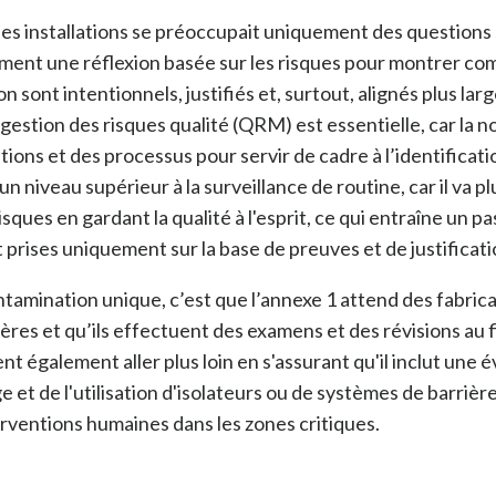
s installations se préoccupait uniquement des questions s
tement une réflexion basée sur les risques pour montrer co
n sont intentionnels, justifiés et, surtout, alignés plus larg
estion des risques qualité (QRM) est essentielle, car la no
ions et des processus pour servir de cadre à l’identificatio
n niveau supérieur à la surveillance de routine, car il va p
isques en gardant la qualité à l'esprit, ce qui entraîne un p
t prises uniquement sur la base de preuves et de justificati
ntamination unique, c’est que l’annexe 1 attend des fabric
ulières et qu’ils effectuent des examens et des révisions au
nt également aller plus loin en s'assurant qu'il inclut un
e et de l'utilisation d'isolateurs ou de systèmes de barriè
ventions humaines dans les zones critiques.