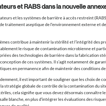
lateurs et RABS dans la nouvelle annexe
lateurs et les systèmes de barrière à accès restreint (RABS)
e traitement aseptique de l'environnement externe et des
mes contribue à maintenir la stérilité et l’intégrité des 
dérablement le risque de contamination microbienne et part
opriées des technologies de barrière dans la fabrication stér
la conception de ces systèmes.
Il s'agit notamment de garant
itiques en permanence afin de maintenir des conditions de 
emment, il est important de souligner que les choix de c
r la stratégie globale de contrôle de la contamination du s
stériles, cela signifie que vous devez désormais connaîtr
 salle blanche, en plus d'intégrer les évaluations des risq
sques de qualité.