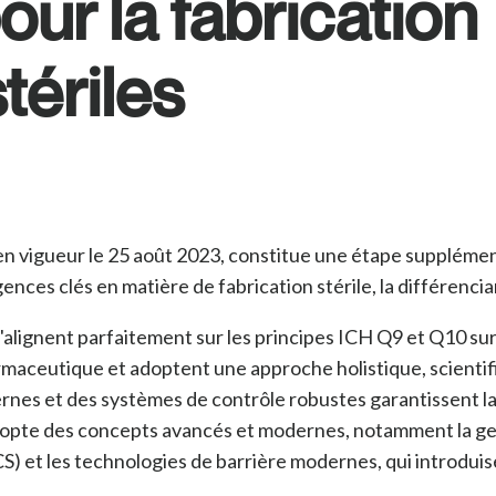
ur la fabrication
tériles
en vigueur le 25 août 2023, constitue une étape supplément
igences clés en matière de fabrication stérile, la différen
s'alignent parfaitement sur les principes ICH Q9 et Q10 sur
aceutique et adoptent une approche holistique, scientifiq
es et des systèmes de contrôle robustes garantissent la st
opte des concepts avancés et modernes, notamment la gest
CS) et les technologies de barrière modernes, qui introdui