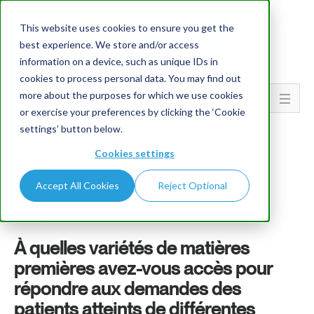
This website uses cookies to ensure you get the
best experience. We store and/or access
information on a device, such as unique IDs in
cookies to process personal data. You may find out
more about the purposes for which we use cookies
Go To...
or exercise your preferences by clicking the ‘Cookie
settings’ button below.
Cookies settings
Accept All Cookies
Reject Optional
PQE Group
Par PQE Group
À quelles variétés de matières
premières avez-vous accès pour
répondre aux demandes des
patients atteints de différentes