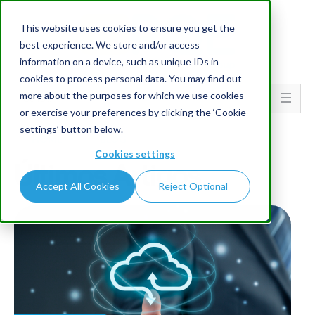
This website uses cookies to ensure you get the
best experience. We store and/or access
information on a device, such as unique IDs in
cookies to process personal data. You may find out
more about the purposes for which we use cookies
Go To...
or exercise your preferences by clicking the ‘Cookie
settings’ button below.
HOME
BLOG
Cookies settings
Últimos Artigos
Accept All Cookies
Reject Optional