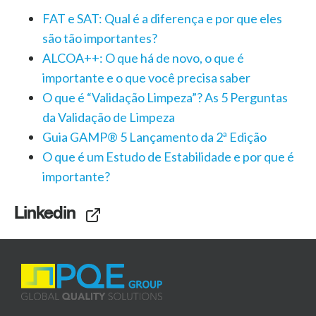
FAT e SAT: Qual é a diferença e por que eles
são tão importantes?
ALCOA++: O que há de novo, o que é
importante e o que você precisa saber
O que é “Validação Limpeza”? As 5 Perguntas
da Validação de Limpeza
Guia GAMP® 5 Lançamento da 2ª Edição
O que é um Estudo de Estabilidade e por que é
importante?
Linkedin