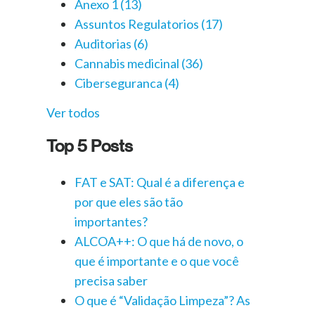
Anexo 1
(13)
Assuntos Regulatorios
(17)
Auditorias
(6)
Cannabis medicinal
(36)
Ciberseguranca
(4)
Ver todos
Top 5 Posts
FAT e SAT: Qual é a diferença e
por que eles são tão
importantes?
ALCOA++: O que há de novo, o
que é importante e o que você
precisa saber
O que é “Validação Limpeza”? As