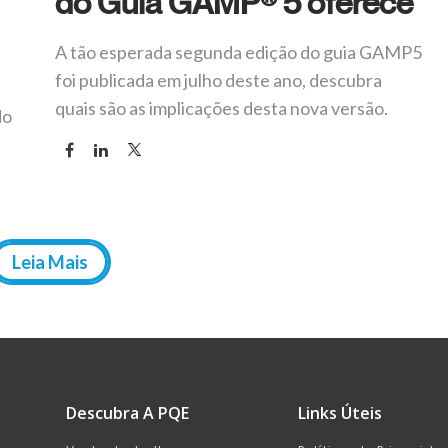
do Guia GAMP® 5 oferece
A tão esperada segunda edição do guia GAMP5
foi publicada em julho deste ano, descubra
quais são as implicações desta nova versão.
do
Leia Mais
Descubra A PQE
Links Úteis