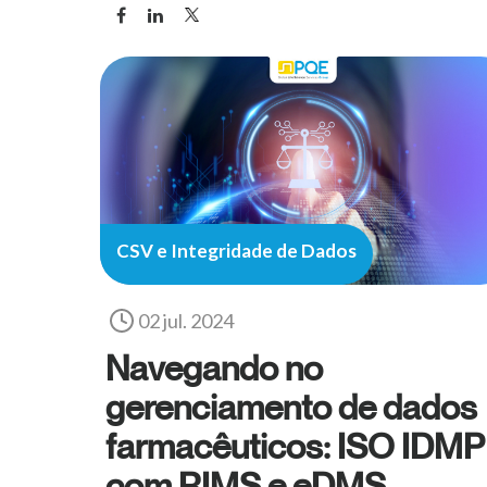
CSV e Integridade de Dados
02 jul. 2024
Navegando no
gerenciamento de dados
farmacêuticos: ISO IDMP
com RIMS e eDMS