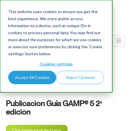
This website uses cookies to ensure you get the
best experience. We store and/or access
information on a device, such as unique IDs in
cookies to process personal data. You may find out
more about the purposes for which we use cookies
Go To...
or exercise your preferences by clicking the ‘Cookie
settings’ button below.
Cookies settings
Accept All Cookies
Reject Optional
PQE Group
por PQE Group
Publicación Guía GAMP® 5 2ª
edición
CSV, Integridad de Datos