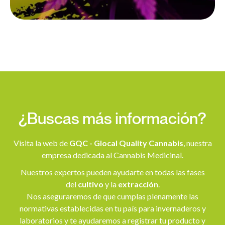
¿Buscas más información?
Visita la web de
GQC - Glocal Quality Cannabis
, nuestra
empresa dedicada al Cannabis Medicinal.
Nuestros expertos pueden ayudarte en todas las fases
del
cultivo
y la
extracción
.
Nos aseguraremos de que cumplas plenamente las
normativas establecidas en tu país para invernaderos y
laboratorios y te ayudaremos a registrar tu producto y