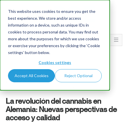
This website uses cookies to ensure you get the
best experience. We store and/or access
information on a device, such as unique IDs in
cookies to process personal data. You may find out
more about the purposes for which we use cookies
Go To...
or exercise your preferences by clicking the ‘Cookie
settings’ button below.
Cookies settings
Accept All Cookies
Reject Optional
PQE Group
por Emilio Petrucci – CEO da HESALIS
La revolución del cannabis en
Alemania: Nuevas perspectivas de
acceso y calidad